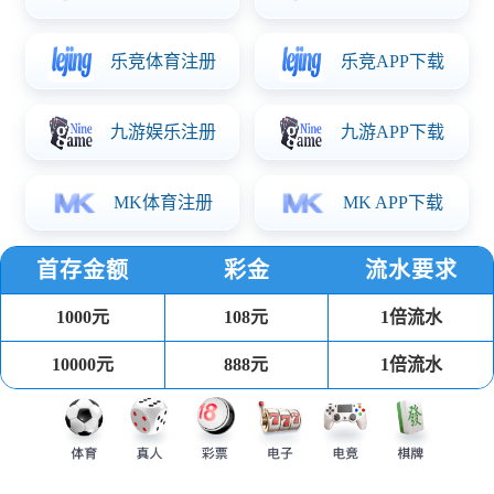
开云体育
是一家面向全球市场的综合体育赛事直播与数据服
务平台，专注于为体育迷打造高品质的数字化观赛体验。我
们整合
高清赛事直播、数据分析、多终端同步
等核心功能，
为用户提供一站式的开云体育服务。
平台通过多项国际安全认证，系统架构稳定高效，全面适配
APP、PC 和移动网页端。在东南亚、中东、欧洲等区域建立
了本地化技术与客服团队，确保每位用户都能获得便捷、可
靠的服务体验。
截至目前，开云体育 已拥有超
100 万+
注册用户，服务网络
覆盖十余国家与地区，日均访问量持续增长，深受广大体育
爱好者喜爱。
我们将继续秉持“
技术创新、用户至上、安全高效
”的理念，
持续优化产品架构与内容体验，致力于成为全球领先的开云